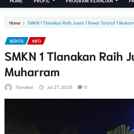
HOME
PROFIL
PROGRAM KEAHLIAN
P
Home
SMKN 1 Tlanakan Raih Juara 1 Pawai Ta’aruf 1 Muhar
BERITA
INFO
SMKN 1 Tlanakan Raih Ju
Muharram
Tlanakan
Jul 27, 2025
0