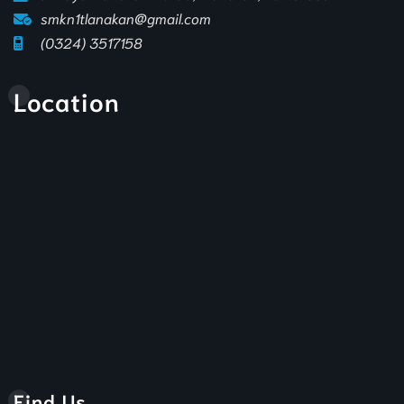
smkn1tlanakan@gmail.com
(0324) 3517158
Location
Find Us